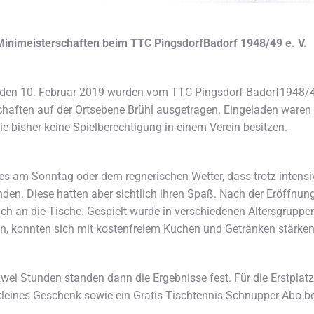
Minimeisterschaften beim TTC PingsdorfBadorf 1948/49 e. V.
den 10. Februar 2019 wurden vom TTC Pingsdorf-Badorf1948/49 e
chaften auf der Ortsebene Brühl ausgetragen. Eingeladen ware
e bisher keine Spielberechtigung in einem Verein besitzen.
g es am Sonntag oder dem regnerischen Wetter, dass trotz intensi
nden. Diese hatten aber sichtlich ihren Spaß. Nach der Eröffnu
ich an die Tische. Gespielt wurde in verschiedenen Altersgrupp
ten, konnten sich mit kostenfreiem Kuchen und Getränken stärken,
ei Stunden standen dann die Ergebnisse fest. Für die Erstplatzi
kleines Geschenk sowie ein Gratis-Tischtennis-Schnupper-Abo 