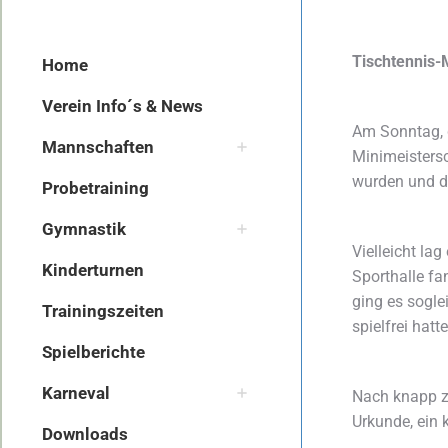
Tischtennis-
Home
Verein Info´s & News
Am Sonntag, 
Mannschaften
Minimeisters
wurden und di
Probetraining
Gymnastik
Vielleicht la
Kinderturnen
Sporthalle fa
ging es sogle
Trainingszeiten
spielfrei hat
Spielberichte
Karneval
Nach knapp zw
Urkunde, ein 
Downloads